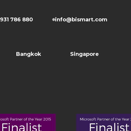
931 786 880
info@bismart.com
Bangkok
Singapore