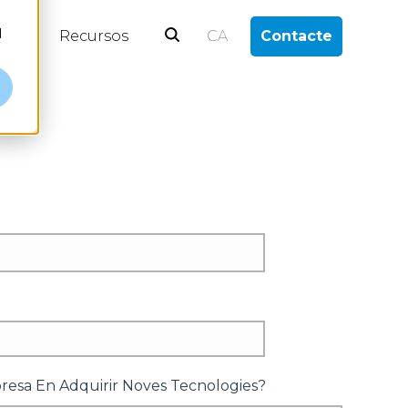
l
log
Recursos
CA
Contacte
resa En Adquirir Noves Tecnologies?