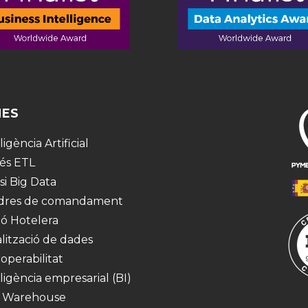
MES
·ligència Artificial
és ETL
si Big Data
dres de comandament
ió Hotelera
alització de dades
operabilitat
·ligència empresarial (BI)
 Warehouse