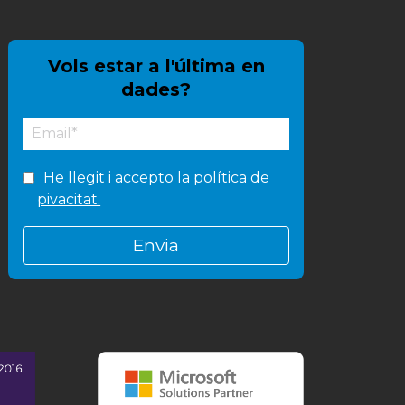
Vols estar a l'última en
dades?
He llegit i accepto la
política de
pivacitat.