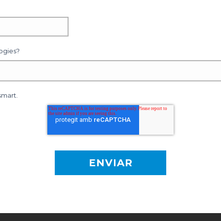
ogies?
smart.