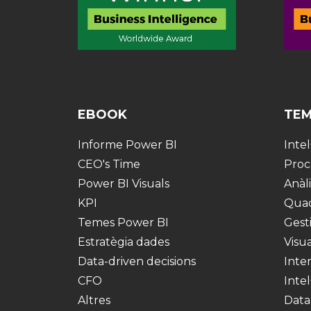
EBOOK
TE
Informe Power BI
Intel
CEO's Time
Proc
Power BI Visuals
Anàli
KPI
Qua
Temes Power BI
Gest
Estratègia dades
Visu
Data-driven decisions
Inter
CFO
Intel
Altres
Data