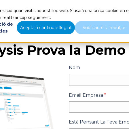
mació quan visitis aquest lloc web. S'usarà una única cookie en e
Què fem
Nosaltres
B
a realitzar cap seguiment.
ció de
Aceptar i continuar llegint
Subscriure's i rebutjar
kies
ysis Prova la Demo
Nom
Email Empresa
*
Està Pensant La Teva Emp