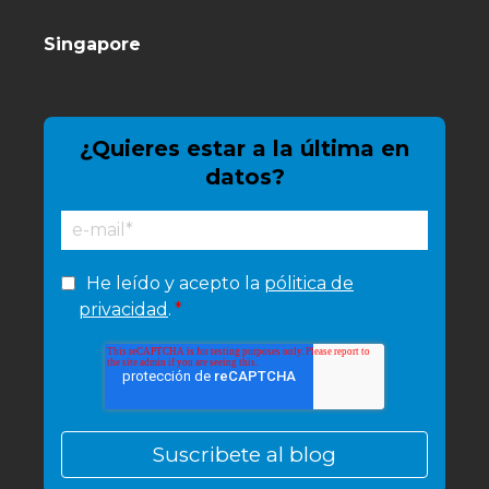
Singapore
¿Quieres estar a la última en
datos?
He leído y acepto la
pólitica de
privacidad
.
*