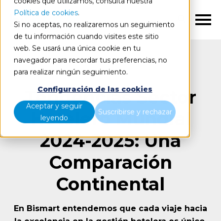
cookies que utilizamos, consulta nuestra
Política de cookies
.
ES
Si no aceptas, no realizaremos un seguimiento
de tu información cuando visites este sitio
web. Se usará una única cookie en tu
navegador para recordar tus preferencias, no
para realizar ningún seguimiento.
Configuración de las cookies
Tendencias Sector
Aceptar y seguir
Suscribirse y rechazar
Hotelero Mundial
leyendo
2024-2025: Una
Comparación
Continental
En Bismart entendemos que cada viaje hacia