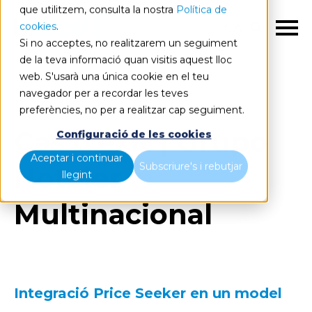
que utilitzem, consulta la nostra
Política de
cookies
.
CA
Si no acceptes, no realitzarem un seguiment
de la teva informació quan visitis aquest lloc
web. S'usarà una única cookie en el teu
navegador per a recordar les teves
preferències, no per a realitzar cap seguiment.
Cas d'èxit | Grupo
Configuració de les cookies
Aceptar i continuar
Subscriure's i rebutjar
Hoteler
llegint
Multinacional
Integració Price Seeker en un model