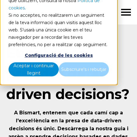
que utilitzem, consulta la nostra
Política de
cookies
.
CA
Si no acceptes, no realitzarem un seguiment
de la teva informació quan visitis aquest lloc
web. S'usarà una única cookie en el teu
navegador per a recordar les teves
preferències, no per a realitzar cap seguiment.
Ebook: Com
Configuració de les cookies
Aceptar i continuar
prendre data-
Subscriure's i rebutjar
llegint
driven decisions?
A Bismart, entenem que cada camí cap a
l'excel·lència en la presa de data-driven
decisions és únic. Descàrrega la nostra guia i
aprèn a prendre decisions basades en dades.