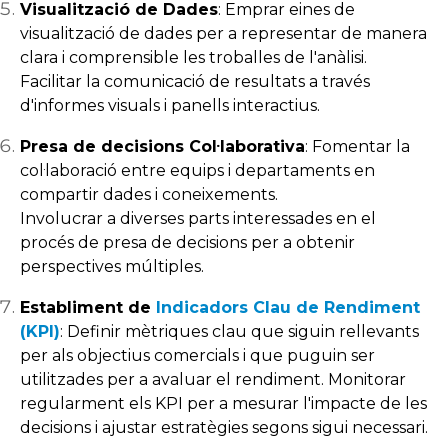
Visualització de Dades
: Emprar eines de
visualització de dades per a representar de manera
clara i comprensible les troballes de l'anàlisi.
Facilitar la comunicació de resultats a través
d'informes visuals i panells interactius.
Presa de decisions Col·laborativa
: Fomentar la
col·laboració entre equips i departaments en
compartir dades i coneixements.
Involucrar a diverses parts interessades en el
procés de presa de decisions per a obtenir
perspectives múltiples.
Establiment de
Indicadors Clau de Rendiment
(KPI)
: Definir mètriques clau que siguin rellevants
per als objectius comercials i que puguin ser
utilitzades per a avaluar el rendiment. Monitorar
regularment els KPI per a mesurar l'impacte de les
decisions i ajustar estratègies segons sigui necessari.