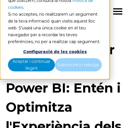
que utilitzem, consulta la nostra
Política de
cookies
.
CA
Si no acceptes, no realitzarem un seguiment
de la teva informació quan visitis aquest lloc
web. S'usarà una única cookie en el teu
navegador per a recordar les teves
preferències, no per a realitzar cap seguiment.
Demo Customer
Configuració de les cookies
Aceptar i continuar
Journey amb
Subscriure's i rebutjar
llegint
Power BI: Entén i
Optimitza
l'Experiència dels