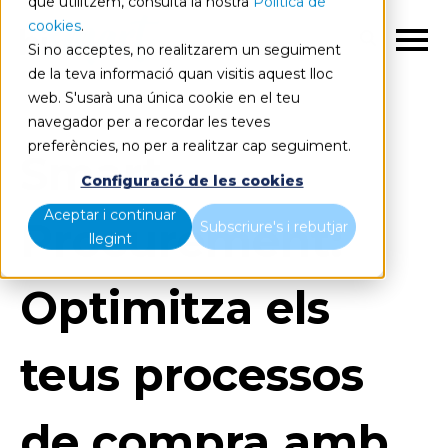
que utilitzem, consulta la nostra
Política de
cookies
.
CA
Si no acceptes, no realitzarem un seguiment
de la teva informació quan visitis aquest lloc
web. S'usarà una única cookie en el teu
navegador per a recordar les teves
preferències, no per a realitzar cap seguiment.
Smart
Configuració de les cookies
Aceptar i continuar
Procurement:
Subscriure's i rebutjar
llegint
Optimitza els
teus processos
de compra amb