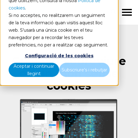
que utilitzem, consulta la nostra
Política de
cookies
.
CA
Si no acceptes, no realitzarem un seguiment
de la teva informació quan visitis aquest lloc
web. S'usarà una única cookie en el teu
navegador per a recordar les teves
preferències, no per a realitzar cap seguiment.
Configuració de les cookies
Guia per sobreviure
Aceptar i continuar
en un món sense
Subscriure's i rebutjar
llegint
cookies