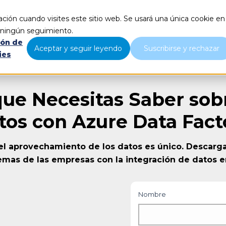
ción cuando visites este sitio web. Se usará una única cookie en
Qué hacemos
Nosotros
B
r ningún seguimiento.
ión de
Aceptar y seguir leyendo
Suscribirse y rechazar
ies
que Necesitas Saber sob
tos con Azure Data Fact
 el aprovechamiento de los datos es único. Descarg
lemas de las empresas con la integración de datos e
Nombre