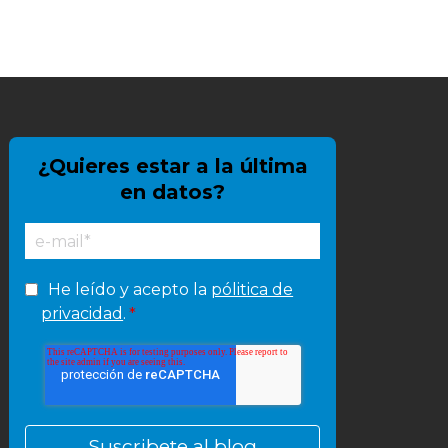
¿Quieres estar a la última
en datos?
He leído y acepto la
pólitica de
privacidad
.
*