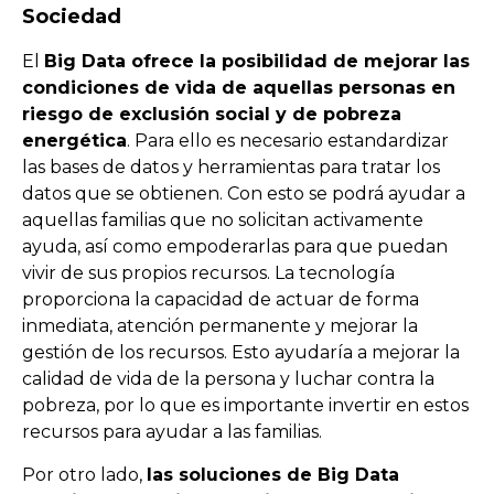
Sociedad
El
Big
Data ofrece la posibilidad de mejorar las
condiciones de vida de aquellas personas en
riesgo de exclusión social y de pobreza
energética
.
Par
a
e
llo
es
ne
ces
ario
est
and
ard
iz
ar
las
bases
de
dat
os
y
her
ram
ient
as
para
tr
atar
los
dat
os
que
se
ob
t
ien
en
.
Con
est
o
se
pod
r
á
ay
ud
ar
a
aqu
ell
as
fam
ili
as
que
no
solicit
an
activ
ament
e
ay
uda
,
as
í
com
o
em
p
oder
arl
as
para
que
p
ued
an
v
iv
ir
de
sus
prop
ios
rec
urs
os
.
La
te
cn
olog
ía
pro
por
c
iona
la
capac
idad
de
actu
ar
de
form
a
in
medi
ata
,
at
en
ci
ón
permanent
e
y
me
j
or
ar
la
gest
i
ón
de
los
rec
urs
os
.
Est
o
ay
ud
ar
ía
a
me
j
or
ar
la
cal
idad
de
v
ida
de
la
persona
y
l
uch
ar
contra
la
p
ob
re
za
,
por
lo
que
es
important
e
in
vert
ir
en
est
os
rec
urs
os
para
ay
ud
ar
a
las
fam
ili
as
.
Por otro lado,
las soluciones de Big Data