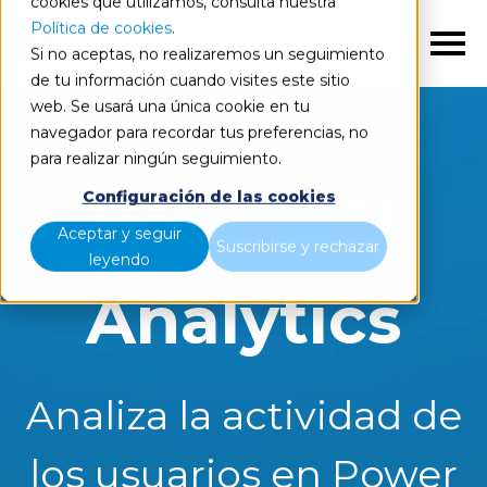
cookies que utilizamos, consulta nuestra
Política de cookies
.
ES
Si no aceptas, no realizaremos un seguimiento
de tu información cuando visites este sitio
web. Se usará una única cookie en tu
navegador para recordar tus preferencias, no
para realizar ningún seguimiento.
Power BI
Configuración de las cookies
Aceptar y seguir
Suscribirse y rechazar
leyendo
Analytics
Analiza la actividad de
los usuarios en Power