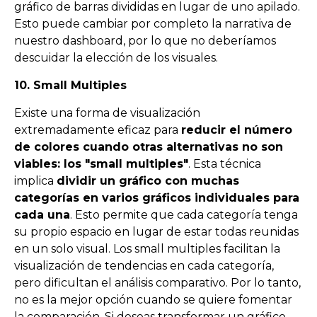
gráfico de barras divididas en lugar de uno apilado.
Esto puede cambiar por completo la narrativa de
nuestro dashboard, por lo que no deberíamos
descuidar la elección de los visuales.
10. Small Multiples
Ex
iste
un
a
form
a
de
visual
iz
aci
ón
extrem
ad
ament
e
e
f
ic
az
para
redu
cir el número
de colores cuando otras alternativas no son
viables: los "small multiples
"
.
Est
a
t
é
cn
ica
impl
ica
divid
ir un gráfico con muchas
categorías en varios gráficos individuales para
cada una
.
Est
o
perm
ite
que
c
ada
categor
ía
t
eng
a
su
prop
io
esp
acio
en
l
ugar
de
est
ar
to
d
as
reun
idas
en
un
solo
visual
.
Los
small
multi
ples
facilit
an
la
visual
iz
aci
ón
de
tend
en
ci
as
en
c
ada
categor
ía
,
per
o
d
ific
ultan
el
an
á
lis
is
compar
at
ivo
.
Por
lo
t
anto
,
no
es
la
me
j
or
op
ci
ón
cu
ando
se
qu
iere
f
om
ent
ar
la
compar
aci
ón
.
Si
des
eas
transform
ar
un
gr
á
f
ico