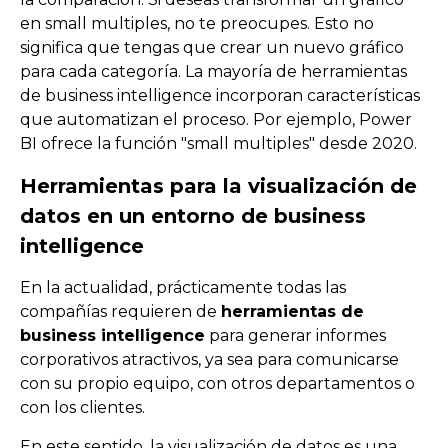
en
small
multi
ples
,
no
te
pre
oc
up
es
.
Est
o
no
signific
a
que
t
eng
as
que
cre
ar
un
n
ue
vo
gr
á
f
ico
para
c
ada
categor
ía
.
La
mayor
ía
de
her
ram
ient
as
de
business
intelligence
incorpor
an
car
acter
í
stic
as
que
autom
at
iz
an
el
pro
ces
o
.
Por
e
j
empl
o
,
Power
BI
of
re
ce
la
fun
ci
ón
"
small
multi
ples
"
des
de
2020
.
Herramientas para la visualización de
datos en un entorno de business
intelligence
En la actualidad, prácticamente todas las
compañías requieren de
herramientas de
business intelligence
para generar informes
corporativos atractivos, ya sea para comunicarse
con su propio equipo, con otros departamentos o
con los clientes.
En este sentido, la visualización de datos es una