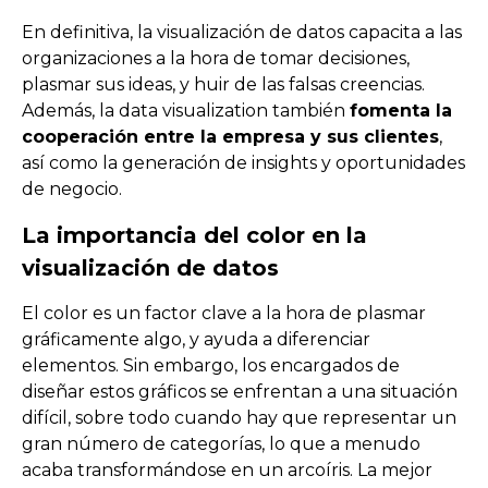
En definitiva, la visualización de datos capacita a las
organizaciones a la hora de tomar decisiones,
plasmar sus ideas, y huir de las falsas creencias.
Además, la data visualization también
fomenta la
cooperación entre la empresa y sus clientes
,
así como la generación de insights y oportunidades
de negocio.
La importancia del color en la
visualización de datos
El
color
es
un
factor
cl
ave
a
la
hor
a
de
pl
as
mar
gr
á
f
ic
ament
e
al
go
,
y
ay
uda
a
d
if
eren
ci
ar
element
os
.
Sin
embargo
,
los
enc
arg
ados
de
dise
ñ
ar
est
os
gr
á
f
ic
os
se
en
f
rent
an
a
un
a
situ
aci
ón
d
if
í
cil
,
so
bre
to
do
cu
ando
hay
que
represent
ar
un
gran
n
ú
mer
o
de
categor
í
as
,
lo
que
a
men
udo
ac
aba
transform
á
nd
ose
en
un
ar
co
í
ris
.
La
me
j
or