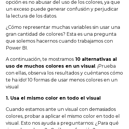
op
ci
ón
es
no
ab
us
ar
del
us
o
de
los
col
ores
,
ya
que
un
ex
ces
o
p
ued
e
gener
ar
conf
us
i
ón
y
per
jud
ic
ar
la
lect
ura
de
los
dat
os
.
¿Cómo representar muchas variables sin usar una
gran cantidad de colores? Esta es una pregunta
que solemos hacernos cuando trabajamos con
Power BI.
A continuación, te mostramos
10 alternativas al
uso de muchos colores en un visual
. ¡Prueba
con ellas, observa los resultados y cuéntanos cómo
te ha ido! 10 formas de usar menos colores en un
visual
1. Usa el mismo color en todo el visual
Cuando estamos ante un visual con demasiados
colores, probar a aplicar el mismo color en todo el
visual. Esto nos ayuda a preguntarnos: ¿Para qué