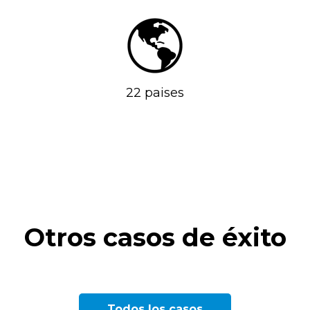
22 paises
Otros casos de éxito
EMPRESA PÚBLICA DE CONSULTORÍA
LABORATORIO FARMACÉUTICO
MULTINACIONAL DE LABORATORIOS
Todos los casos