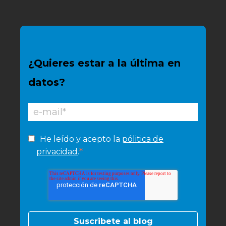
¿Quieres estar a la última en
datos?
He leído y acepto la
pólitica de
*
privacidad
.