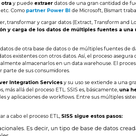
 otra
y puede
extraer
datos de una gran cantidad de fue
 etc.
Como
partner Power BI
de Microsoft, Bismart traba
er, transformar y cargar datos (Extract, Transform and L
ón y carga de los datos de múltiples fuentes a una
atos de otra base de datos o de múltiples fuentes de dat
os existentes con otros datos. Así, el proceso asegura q
inalmente almacenarlos en un data warehouse. El proceso, 
por parte de sus consumidores.
ver Integration Services
y su uso se extiende a una gr
os, más allá del proceso ETL. SSIS es, básicamente,
una he
es y aplicaciones de workflows. Entre sus múltiples sist
var a cabo el proceso ETL,
SISS sigue estos pasos:
ionales. Es decir, un tipo de base de datos creada
les.