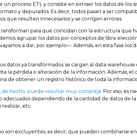
de un proceso ETL y consiste en extraer los datos de los 
 formato y depurados. Es decir, todos pasan a ser compat
os que resulten innecesarios y se corrigen errores.
e transforman para que coincidan con la estructura que
emos agrupar los datos por conceptos de libre elecció
ayamos a dar, por ejemplo—. Además, en esta fase los d
los datos ya transformados se cargan al data warehous
ita la pérdida o alteración de la información. Además, e
a de obtener un registro histórico de toda la informaci
 y, de hecho, puede resultar muy compleja
. Por eso, es 
nto adecuados dependiendo de la cantidad de datos de la
realizar, etc.
 no son excluyentes, es decir, que pueden combinarse e