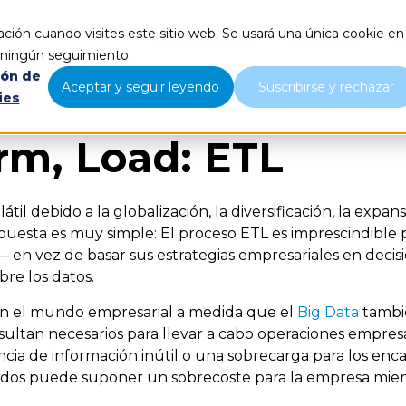
ción cuando visites este sitio web. Se usará una única cookie en
Qué hacemos
Nosotros
B
r ningún seguimiento.
ión de
Aceptar y seguir leyendo
Suscribirse y rechazar
ies
orm, Load: ETL
til debido a la globalización, la diversificación, la expans
spuesta es muy simple: El proceso ETL es imprescindible
— en vez de basar sus estrategias empresariales en decisio
re los datos.
en el mundo empresarial a medida que el
Big Data
tambi
tan necesarios para llevar a cabo operaciones empresari
 de información inútil o una sobrecarga para los encar
ados puede suponer un sobrecoste para la empresa mientr