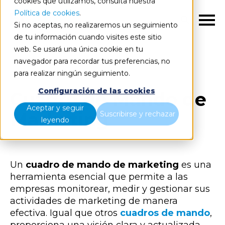
cookies que utilizamos, consulta nuestra
Política de cookies
.
Si no aceptas, no realizaremos un seguimiento
de tu información cuando visites este sitio
web. Se usará una única cookie en tu
navegador para recordar tus preferencias, no
para realizar ningún seguimiento.
Configuración de las cookies
Cuadro de Mando de
Aceptar y seguir
Marketing
Suscribirse y rechazar
leyendo
Un
cuadro de mando de marketing
es una
herramienta esencial que permite a las
empresas monitorear, medir y gestionar sus
actividades de marketing de manera
efectiva. Igual que otros
cuadros de mando
,
proporciona una visión clara y actualizada