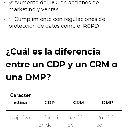
✅ Aumento del ROI en acciones de
marketing y ventas.
✅ Cumplimiento con regulaciones de
protección de datos como el RGPD
¿Cuál es la diferencia
entre un CDP y un CRM o
una DMP?
Caracter
ística
CDP
CRM
DMP
Objetivo
Unificaci
Gestión
Publicid
ón de
de
ad