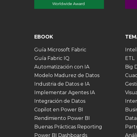
EBOOK
TEM
Guía Microsoft Fabric
Intel
Guía Fabric IQ
ETL
Automatización con IA
Big 
Modelo Madurez de Datos
Cuad
Industria de Datos e IA
Gest
Implementar Agentes IA
Visu
Integración de Datos
Inte
Copilot en Power BI
Busi
Rendimiento Power BI
Data
Buenas Prácticas Reporting
Part
Power BI Dashboards
Análi