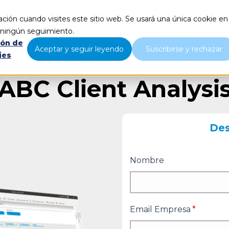
ción cuando visites este sitio web. Se usará una única cookie en
Qué hacemos
Nosotros
B
r ningún seguimiento.
ión de
Aceptar y seguir leyendo
Suscribirse y rechazar
ies
ABC Client Analysi
Des
Nombre
Email Empresa
*