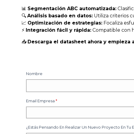
📊
Segmentación ABC automatizada:
Clasifi
🔍
Análisis basado en datos:
Utiliza criterios 
📈
Optimización de estrategias:
Focaliza esfu
⚡
Integración fácil y rápida:
Compatible con h
📥
Descarga el datasheet ahora y empieza a 
Nombre
Email Empresa
*
¿Estás Pensando En Realizar Un Nuevo Proyecto En Tu