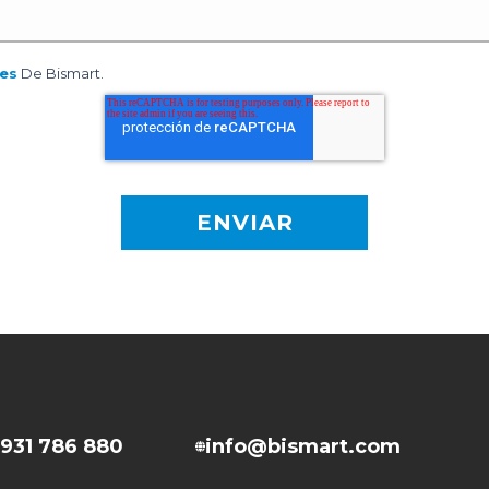
es
De Bismart.
931 786 880
info@bismart.com