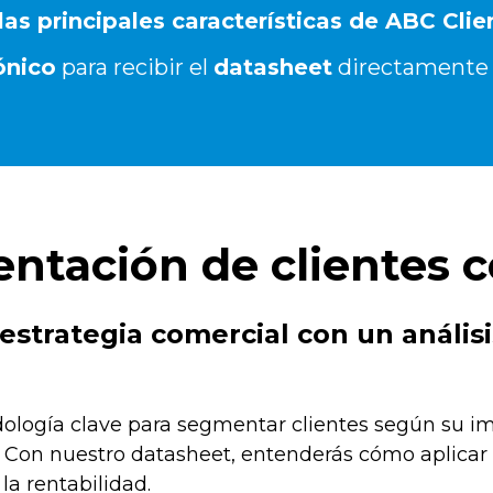
as principales características de
ABC Clie
ónico
para recibir el
datasheet
directamente
ntación de clientes c
strategia comercial con un análisis
logía clave para segmentar clientes según su im
 Con nuestro datasheet, entenderás cómo aplicar 
la rentabilidad.