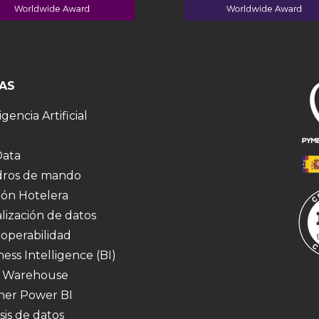
AS
igencia Artificial
Data
ros de mando
ión Hotelera
alización de datos
roperabilidad
ness Intelligence (BI)
 Warehouse
ner Power BI
sis de datos