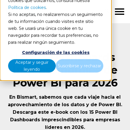
cookies que utilizamos, consulta nuestra
Política de cookies
.
ES
Si no aceptas, no realizaremos un seguimiento
de tu información cuando visites este sitio
web. Se usará una única cookie en tu
navegador para recordar tus preferencias, no
para realizar ningún seguimiento.
Configuración de las cookies
Los 15 Dashboards
Aceptar y seguir
Suscribirse y rechazar
Imprescindibles de
leyendo
Power BI para 2026
En Bismart, sabemos que cada viaje hacia el
aprovechamiento de los datos y de Power BI.
Descarga este e-book con los 15 Power BI
Dashboards imprescindibles para empresas
líderes en 2026.