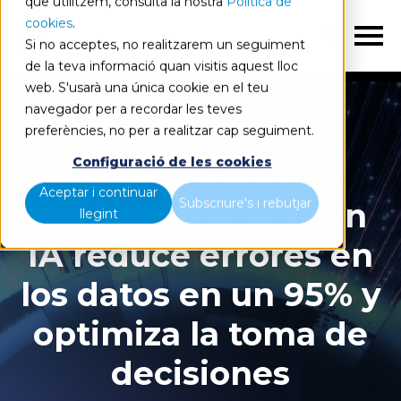
que utilitzem, consulta la nostra
Política de
cookies
.
Si no acceptes, no realitzarem un seguiment
de la teva informació quan visitis aquest lloc
web. S'usarà una única cookie en el teu
navegador per a recordar les teves
preferències, no per a realitzar cap seguiment.
Configuració de les cookies
Caso de Éxito: La
Aceptar i continuar
Subscriure's i rebutjar
automatización con
llegint
IA reduce errores en
los datos en un 95% y
optimiza la toma de
decisiones