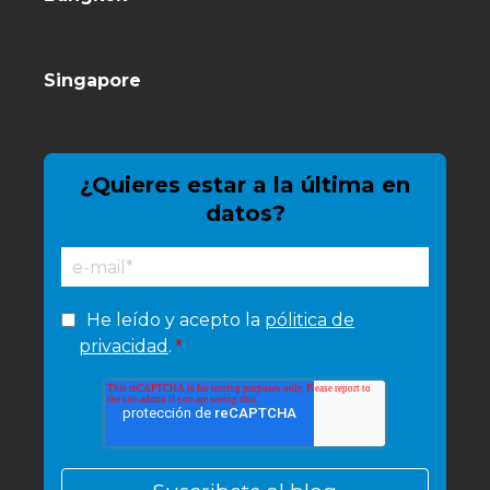
Singapore
¿Quieres estar a la última en
datos?
He leído y acepto la
pólitica de
privacidad
.
*