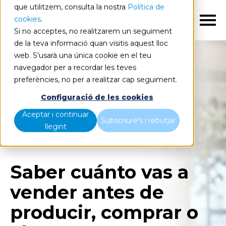
que utilitzem, consulta la nostra
Política de
cookies
.
ES
Si no acceptes, no realitzarem un seguiment
de la teva informació quan visitis aquest lloc
web. S'usarà una única cookie en el teu
navegador per a recordar les teves
preferències, no per a realitzar cap seguiment.
Configuració de les cookies
Caso de éxito
Predicción de la
Aceptar i continuar
Subscriure's i rebutjar
llegint
demanda
Saber cuánto vas a
vender antes de
producir, comprar o