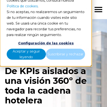
cookies que utilizamos, consulta nuestra
Política de cookies
.
ES
Si no aceptas, no realizaremos un seguimiento
de tu información cuando visites este sitio
web. Se usará una única cookie en tu
navegador para recordar tus preferencias, no
para realizar ningún seguimiento.
Configuración de las cookies
Caso de éxito
Cadena hotelera
internacional consigue visión 360º
Aceptar y seguir
con un -85% de reporting manual
Suscribirse y rechazar
leyendo
De KPIs aislados a
una visión 360º de
toda la cadena
hotelera