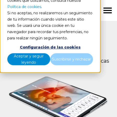
cookies que utilizamos, consulta nuestra
Política de cookies
.
ES
Si no aceptas, no realizaremos un seguimiento
de tu información cuando visites este sitio
web. Se usará una única cookie en tu
navegador para recordar tus preferencias, no
para realizar ningún seguimiento.
ResiCare BI
Configuración de las cookies
Aceptar y seguir
Suscribirse y rechazar
Descubre las principales características
leyendo
de ResiCare BI