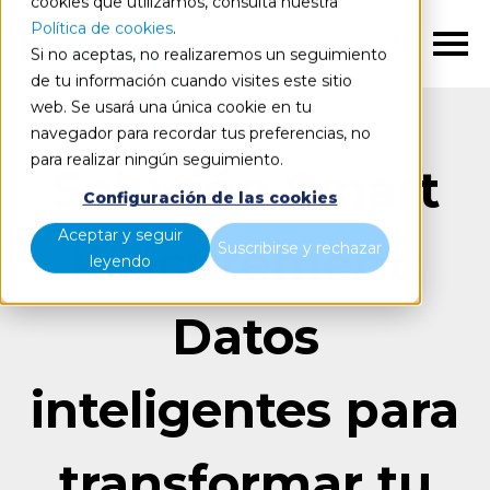
cookies que utilizamos, consulta nuestra
Política de cookies
.
ES
Si no aceptas, no realizaremos un seguimiento
de tu información cuando visites este sitio
web. Se usará una única cookie en tu
navegador para recordar tus preferencias, no
para realizar ningún seguimiento.
Solución Smart
Configuración de las cookies
Aceptar y seguir
Procurement:
Suscribirse y rechazar
leyendo
Datos
inteligentes para
transformar tu