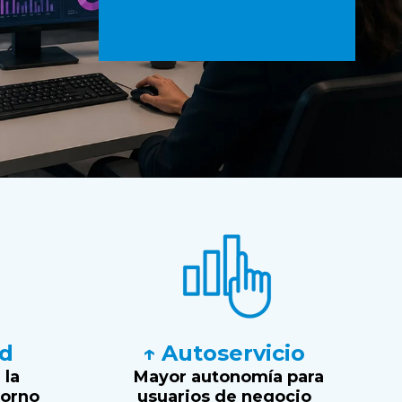
ad
↑ Autoservicio
 la
Mayor autonomía para
torno
usuarios de negocio