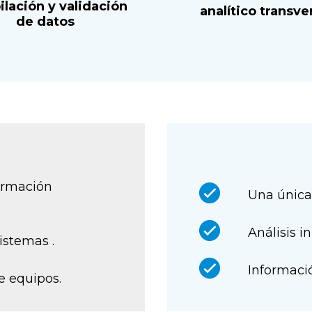
ilación y validación
analítico transve
de datos
formación
Una única
Análisis 
sistemas .
Informaci
e equipos.