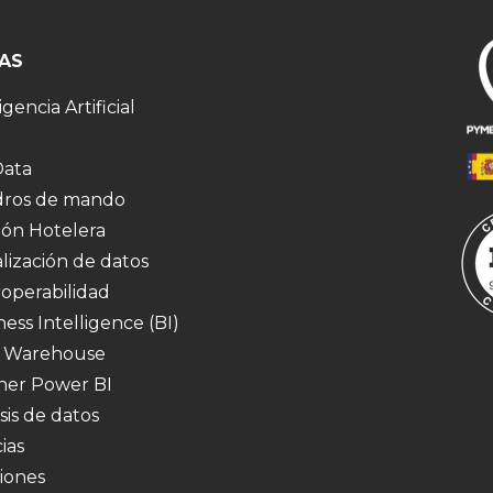
AS
igencia Artificial
Data
ros de mando
ión Hotelera
alización de datos
roperabilidad
ness Intelligence (BI)
 Warehouse
ner Power BI
sis de datos
ias
iones