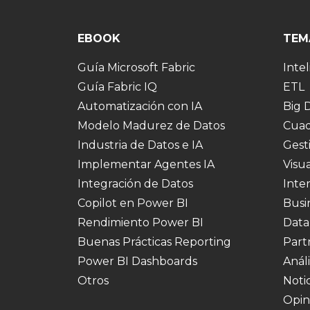
EBOOK
TEM
Guía Microsoft Fabric
Intel
Guía Fabric IQ
ETL
Automatización con IA
Big 
Modelo Madurez de Datos
Cuad
Industria de Datos e IA
Gest
Implementar Agentes IA
Visu
Integración de Datos
Inte
Copilot en Power BI
Busi
Rendimiento Power BI
Data
Buenas Prácticas Reporting
Part
Power BI Dashboards
Análi
Otros
Notic
Opin