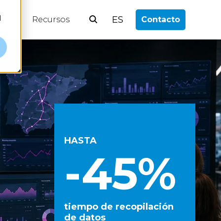
l
ES
log
Recursos
Contacto
HASTA
-45%
tiempo de recopilación
de datos