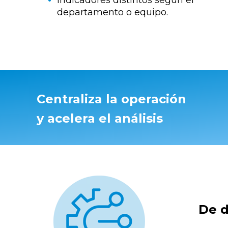
departamento o equipo.
Centraliza la operación
y acelera el análisis
De d