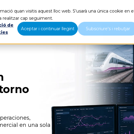
mació quan visitis aquest lloc web. S'usarà una única cookie en e
Qué hacemos
Nosotros
B
a realitzar cap seguiment.
ció de
Aceptar i continuar llegint
Subscriure's i rebutjar
kies
n
ntorno
operaciones,
mercial en una sola