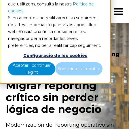
que utilitzem, consulta la nostra
Política de
cookies
.
ES
Si no acceptes, no realitzarem un seguiment
de la teva informació quan visitis aquest lloc
web. S'usarà una única cookie en el teu
navegador per a recordar les teves
preferències, no per a realitzar cap seguiment.
Caso de éxito
Migración de reporting
Configuració de les cookies
industrial de Qlik a Power BI sin
perder lógica de negocio
Aceptar i continuar
Subscriure's i rebutjar
llegint
Migrar reporting
crítico sin perder
lógica de negocio
Modernización del reporting operativo sin