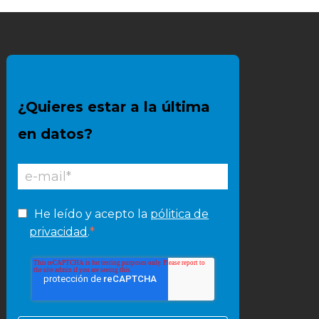
¿Quieres estar a la última
en datos?
He leído y acepto la
pólitica de
*
privacidad
.