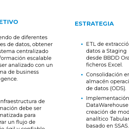
ETIVO
ESTRATEGIA
endo de diferentes
ETL de extracci
es de datos, obtener
datos a Staging
stema centralizado
desde BBDD Ora
formación escalable
ficheros Excel.
ser analizado con un
ma de business
Consolidación en
ligence.
almacén operac
de datos (ODS).
Implementación
infraestructura de
DataWarehouse
mación debe ser
creación de mo
matizada para
analítico Tabula
ar un flujo de
basado en SSAS.
jo ágil y confiable,