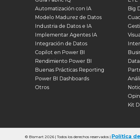
Automatización con IA
Big 
Modelo Madurez de Datos
Cuad
Industria de Datos e IA
Gest
Implementar Agentes IA
Visu
Integración de Datos
Inte
Copilot en Power BI
Busi
Rendimiento Power BI
Data
Buenas Prácticas Reporting
Part
Power BI Dashboards
Análi
Otros
Notic
Opin
Kit D
Política d
© Bismart 2026 | Todos los derechos reservados
|