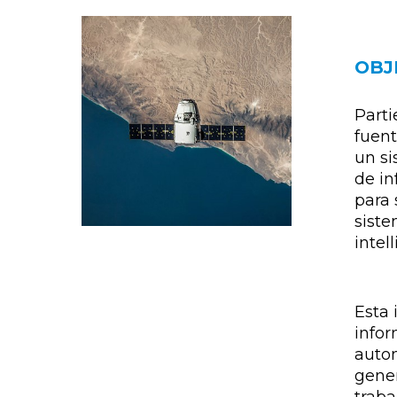
OBJ
Parti
fuent
un si
de in
para 
siste
intel
Esta 
infor
auto
gener
traba