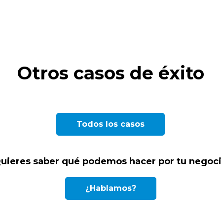
Otros casos de éxito
EMPRESA PÚBLICA DE
LABORATORIO FARMACÉUTICO
GRUPO HOTELERO
AYUNTAMIENTO CIUDAD
C
Todos los casos
CONSULTORÍA E INGENIERÍA
INTERNACIONAL
MULTINACIONAL
SERVICIOS MUNICIPALES
ESPAÑOLA
H
S
C
uieres saber qué podemos hacer por tu negoc
¿Hablamos?