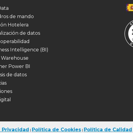
Data
ros de mando
ión Hotelera
alización de datos
roperabilidad
ness Intelligence (BI)
 Warehouse
ner Power BI
sis de datos
ias
iones
igital
e Privacidad
Política de Cookies
Política de Calidad
|
|