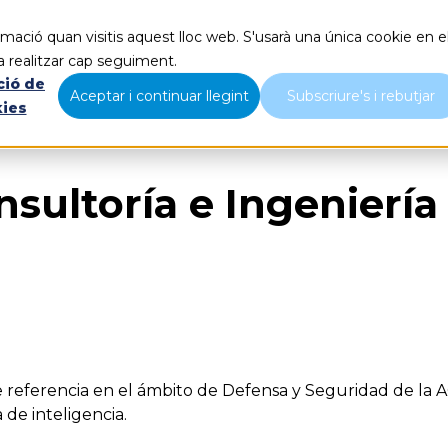
mació quan visitis aquest lloc web. S'usarà una única cookie en e
Qué hacemos
Nosotros
B
a realitzar cap seguiment.
ció de
Aceptar i continuar llegint
Subscriure's i rebutjar
kies
nsultoría e Ingeniería
e referencia en el ámbito de Defensa y Seguridad de la
 de inteligencia.