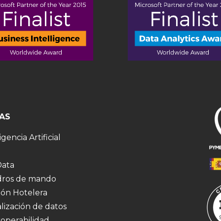
AS
igencia Artificial
Data
ros de mando
ión Hotelera
alización de datos
roperabilidad