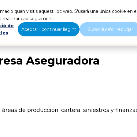
mació quan visitis aquest lloc web. S'usarà una única cookie en e
Qué hacemos
Nosotros
B
a realitzar cap seguiment.
ció de
Aceptar i continuar llegint
Subscriure's i rebutjar
kies
presa Aseguradora
reas de producción, cartera, siniestros y finanzas