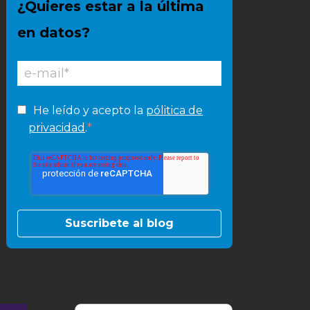
¿Quieres estar a la última
en datos?
He leído y acepto la
pólitica de
*
privacidad
.