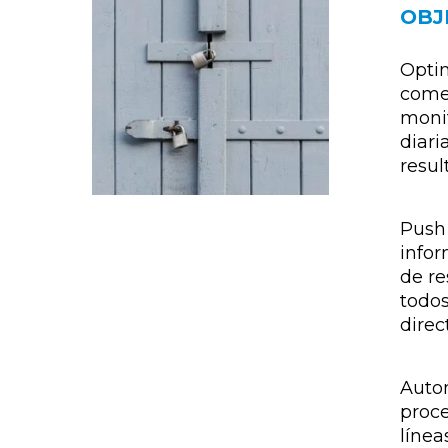
OBJ
Optim
comer
moni
diari
resul
Push
infor
de re
todos
direc
Autom
proce
línea