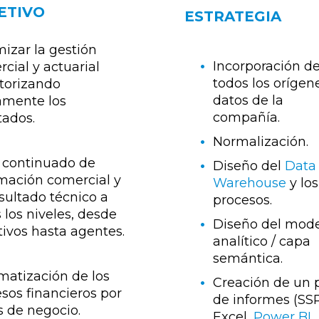
ETIVO
ESTRATEGIA
izar la gestión
Incorporación d
cial y actuarial
todos los orígen
torizando
datos de la
amente los
compañía.
tados.
Normalización.
 continuado de
Diseño del
Data
mación comercial y
Warehouse
y los
sultado técnico a
procesos.
 los niveles, desde
Diseño del mod
tivos hasta agentes.
analítico / capa
semántica.
atización de los
Creación de un p
sos financieros por
de informes (SS
s de negocio.
Excel,
Power BI
,