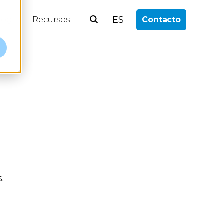
l
ES
log
Recursos
Contacto
.