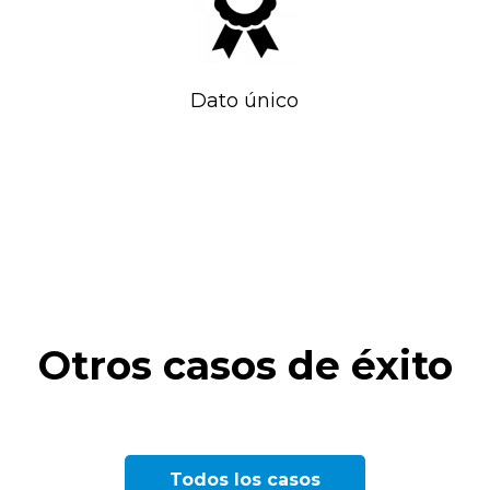
Dato único
Otros casos de éxito
EMPRESA PÚBLICA DE
LABORATORIO FARMACÉUTICO
GRUPO HOTELERO
AYUNTAMIENTO CIUDAD
C
Todos los casos