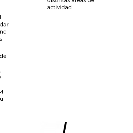
distintas áreas de
actividad
l
idar
 no
s
 de
,
e
DM
su