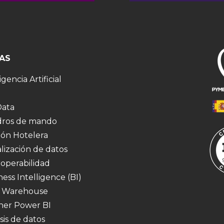
AS
igencia Artificial
Data
ros de mando
ión Hotelera
alización de datos
roperabilidad
ness Intelligence (BI)
 Warehouse
ner Power BI
sis de datos