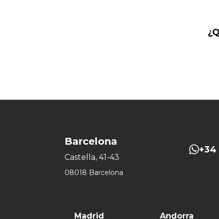
ASEGURADORA
HOSPITAL
LABORATORIOS FARMACÉUTICOS
CENTRAL NUCLEAR
SERVICIOS SOCIALES
¿Q
Barcelona
+34 
Castella, 41-43
08018 Barcelona
Madrid
Andorra