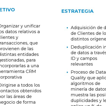
ETIVO
ESTRATEGIA
Organizar y unificar
Adquisición de 
los datos relativos a
de Clientes de l
clientes y
distintos orígen
transacciones, que
Deduplicación in
provienen de las
de datos a travé
distintas entidades
ID y campos
gestionadas, para
relevantes
incorporarlas a una
herramienta CRM
Proceso de Dat
corporativa
Quality que apli
algoritmos de
Dirigirse a todos los
minería de dato
contactos obtenidos
muestra las posi
por las áreas de
duplicidades y l
negocio de forma