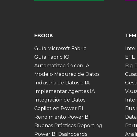
EBOOK
TEM
Guía Microsoft Fabric
Intel
Guía Fabric IQ
ETL
Automatización con IA
Big 
Modelo Madurez de Datos
Cuad
Industria de Datos e IA
Gest
Implementar Agentes IA
Visu
Integración de Datos
Inte
Copilot en Power BI
Busi
Rendimiento Power BI
Data
Buenas Prácticas Reporting
Part
Power BI Dashboards
Análi