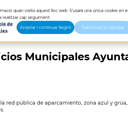
mació quan visitis aquest lloc web. S'usarà una única cookie en e
Qué hacemos
Nosotros
B
a realitzar cap seguiment.
ció de
Aceptar i continuar llegint
Subscriure's i rebutjar
kies
vicios Municipales Ayun
 red pública de aparcamiento, zona azul y grúa, 
s.