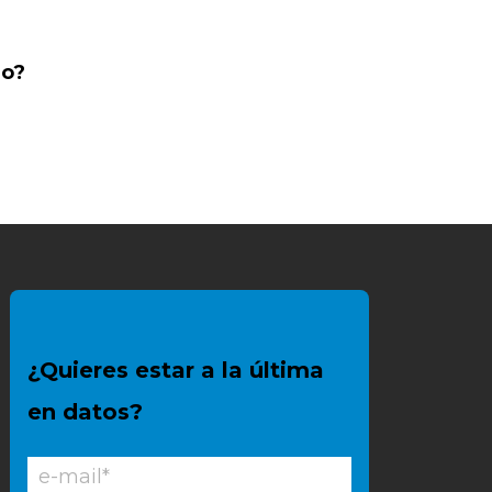
OSPITAL DEL MAR GRUPO FERRER
MULTINACIONAL
ASEGURADORA MULTINACIONAL
ERVICIOS PÚBLICOS
OMPAÑÍA DE RETAIL
io?
¿Quieres estar a la última
en datos?