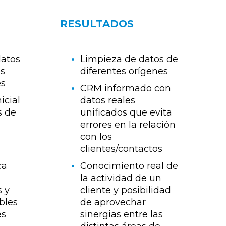
RESULTADOS
datos
Limpieza de datos de
os
diferentes orígenes
es
CRM informado con
icial
datos reales
s de
unificados que evita
errores en la relación
con los
clientes/contactos
a
ca
Conocimiento real de
la actividad de un
s y
cliente y posibilidad
bles
de aprovechar
es
sinergias entre las