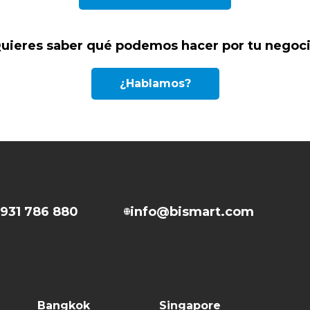
CONSULTORÍA E INGENIERÍA
INTERNACIONAL
MULTINACIONAL
SERVICIOS MUNICIPALES
ESPAÑOLA
H
S
C
uieres saber qué podemos hacer por tu negoc
¿Hablamos?
931 786 880
info@bismart.com
Bangkok
Singapore